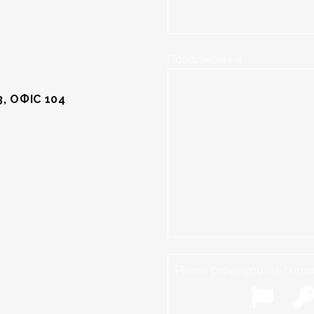
Повідомлення
, ОФІС 104
Please prove you are human