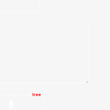
 by selecting the
tree
.