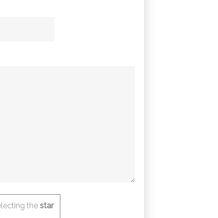
lecting the
star
.