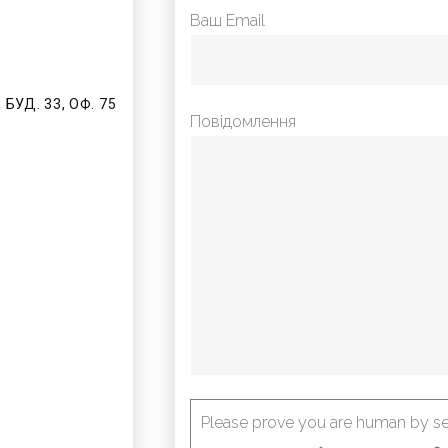
Ваш Email
 БУД. 33, ОФ. 75
Повідомлення
Please prove you are human by se