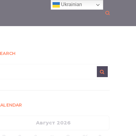
Ukrainian
SEARCH
earch
or:
CALENDAR
Август 2026